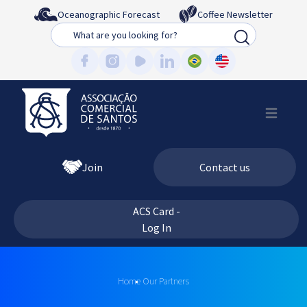
Oceanographic Forecast
Coffee Newsletter
Busca
Join
Contact us
ACS Card -
Log In
Home
Our Partners