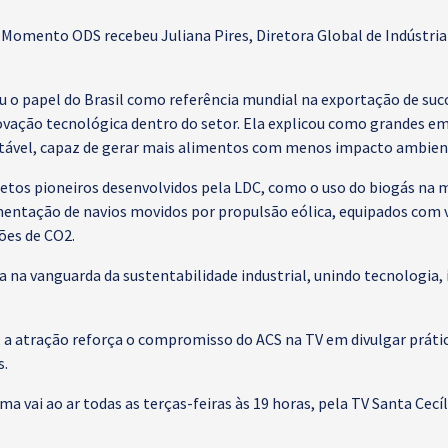
 Momento ODS recebeu Juliana Pires, Diretora Global de Indústria
ou o papel do Brasil como referência mundial na exportação de suc
inovação tecnológica dentro do setor. Ela explicou como grandes 
ável, capaz de gerar mais alimentos com menos impacto ambien
tos pioneiros desenvolvidos pela LDC, como o uso do biogás na 
entação de navios movidos por propulsão eólica, equipados com ve
ões de CO2.
a na vanguarda da sustentabilidade industrial, unindo tecnologia,
 a atração reforça o compromisso do ACS na TV em divulgar práti
s.
a vai ao ar todas as terças-feiras às 19 horas, pela TV Santa Cec