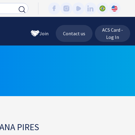
ACS Card -
Join
Contact us
Log In
ANA PIRES