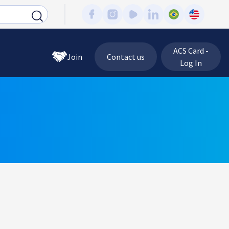
ACS Card -
Join
Contact us
Log In