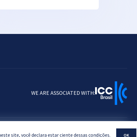
WE ARE ASSOCIATED WITH:
ste site, você declara estar ciente dessas condições.
OK