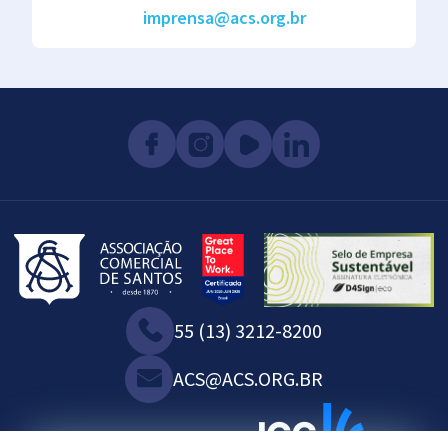
imprensa@acs.org.br
55 (13) 3212-8200
ACS@ACS.ORG.BR
SOMOS ASSOCIADOS À: