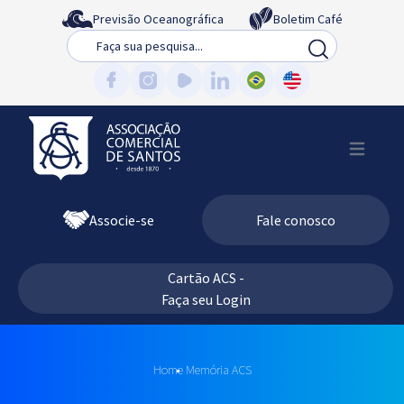
Previsão Oceanográfica
Boletim Café
Busca
Associe-se
Fale conosco
Cartão ACS -
Faça seu Login
Home
Memória ACS