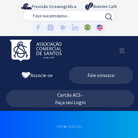
Previsão Oceanográfica
Boletim Café
Busca
Associe-se
Fale conosco
Cartão ACS -
Faça seu Login
Home
Notícias