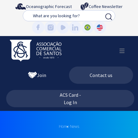
Oceanographic Forecast
Coffee Newsletter
Busca
Join
Contact us
ACS Card -
Log In
Home
News