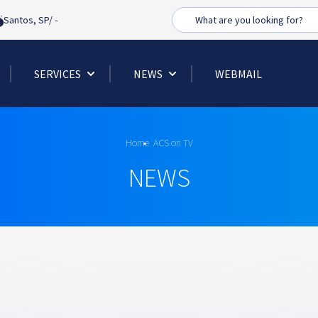
Busca
Santos, SP/
-
SERVICES
NEWS
WEBMAIL
Home
ACS on TV
NEWS