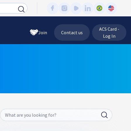
ACS Card -
Join
Contact us
Log In