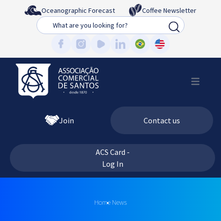
Oceanographic Forecast
Coffee Newsletter
Busca
Join
Contact us
ACS Card -
Log In
Home
News