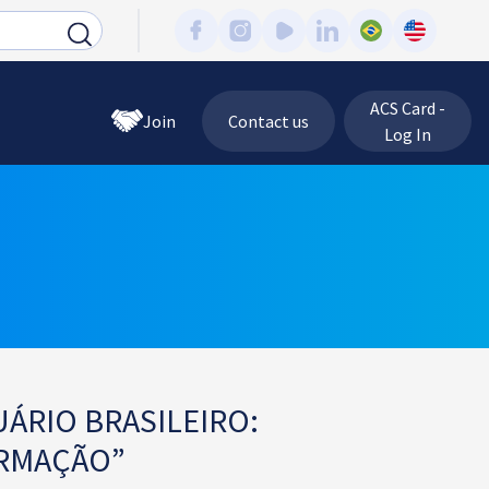
ACS Card -
Join
Contact us
Log In
ÁRIO BRASILEIRO:
ORMAÇÃO”