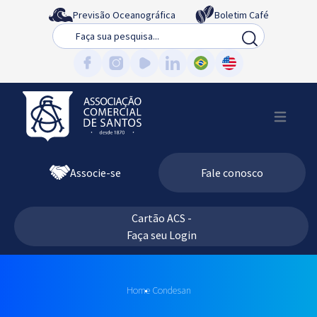
Previsão Oceanográfica
Boletim Café
Busca
Associe-se
Fale conosco
Cartão ACS -
Faça seu Login
Home
Condesan