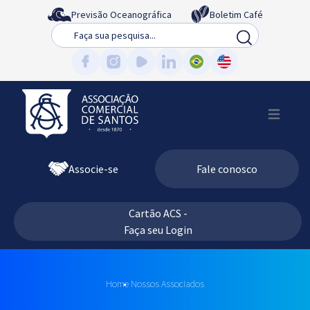
Previsão Oceanográfica
Boletim Café
Busca
Associe-se
Fale conosco
Cartão ACS -
Faça seu Login
Home
Nossos Associados