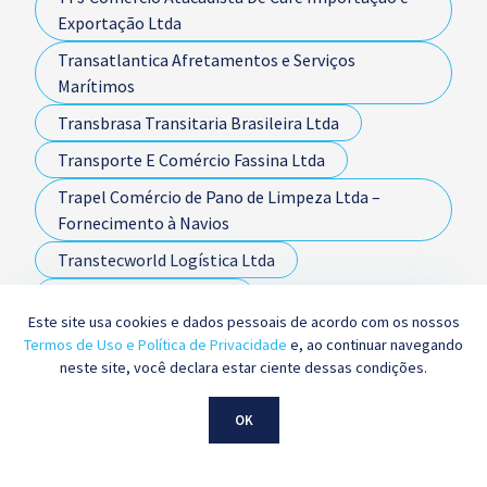
Exportação Ltda
Transatlantica Afretamentos e Serviços
Marítimos
Transbrasa Transitaria Brasileira Ltda
Transporte E Comércio Fassina Ltda
Trapel Comércio de Pano de Limpeza Ltda –
Fornecimento à Navios
Transtecworld Logística Ltda
TRC Agroflorestal Ltda
Este site usa cookies e dados pessoais de acordo com os nossos
Tristão Comércio Exterior Ltda.
Termos de Uso e Política de Privacidade
e, ao continuar navegando
neste site, você declara estar ciente dessas condições.
Ultracargo - Terminal Químico de Aratu S.A.
Ultrafértil S.A.
OK
União Brasileira Educacional Ltda.
Unicafé Companhia de Comércio Exterior