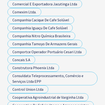
Comercial E Exportadora Jacutinga Ltda
Comexim Ltda.
Companhia Cacique De Cafe Solúvel
Companhia Iguaçu De Cafe Solúvel
Companhia Nitro Química Brasileira
Companhia Tamoyo De Armazens Gerais
Comportce Operador Portuário Cesari Ltda
Concais S.A
Construtora Phoenix Ltda
Consuldata Teleprocessamento, Comércio e
Serviços Ltda EPP
Control Union Ltda
Cooperativa Agroindustrial de Varginha Ltda