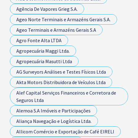
Agência De Vapores Grieg S.A.
Ageo Norte Terminais e Armazéns Gerais S.A.
Ageo Terminais e Armazéns Gerais S.A
Agro Fonte Alta LTDA
Agropecuária Maggi Ltda.
Agropecuária Masutti Ltda
AG Surveyors Análises e Testes Físicos Ltda
Akta Motors Distribuidora de Veículos Ltda
Alef Capital Serviços Financeiros e Corretora de
Seguros Ltda
Alemoa S.A Imóveis e Participações
Aliança Navegação e Logística Ltda.
Allicom Comércio e Exportação de Café EIRELI