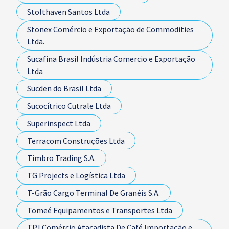
Stolthaven Santos Ltda
Stonex Comércio e Exportação de Commodities
Ltda.
Sucafina Brasil Indústria Comercio e Exportação
Ltda
Sucden do Brasil Ltda
Sucocítrico Cutrale Ltda
Superinspect Ltda
Terracom Construções Ltda
Timbro Trading S.A.
TG Projects e Logística Ltda
T-Grão Cargo Terminal De Granéis S.A.
Tomeé Equipamentos e Transportes Ltda
TPJ Comércio Atacadista De Café Importação e