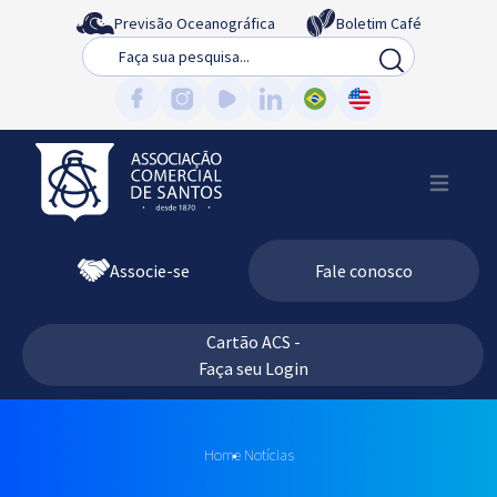
Previsão Oceanográfica
Boletim Café
Busca
Associe-se
Fale conosco
Cartão ACS -
Faça seu Login
Home
Notícias