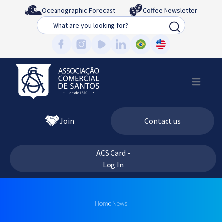
Oceanographic Forecast
Coffee Newsletter
Busca
Join
Contact us
ACS Card -
Log In
Home
News