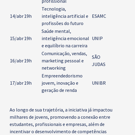
profissional
Tecnologia,
14/abr
19h
inteligência artificial e
ESAMC
profissões do futuro
Saúde mental,
15/abr
19h
inteligência emocional
UNIP
e equilíbrio na carreira
Comunicação, vendas,
SÃO
16/abr
19h
marketing pessoal e
JUDAS
networking
Empreendedorismo
17/abr
19h
jovem, inovação e
UNIBR
geração de renda
Ao longo de sua trajetória, a iniciativa já impactou
milhares de jovens, promovendo a conexão entre
estudantes, profissionais e empresas, além de
incentivar o desenvolvimento de competências