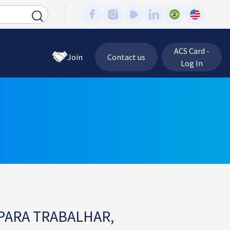
ACS Card -
Join
Contact us
Log In
PARA TRABALHAR,