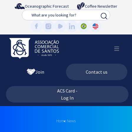
Oceanographic Forecast
Coffee Newsletter
Busca
Join
Contact us
ACS Card -
Log In
Home
News