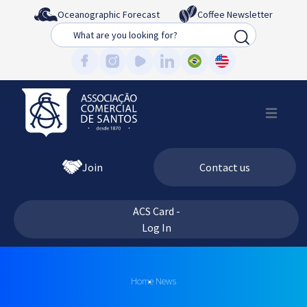
Oceanographic Forecast
Coffee Newsletter
Busca
Join
Contact us
ACS Card -
Log In
Home
News