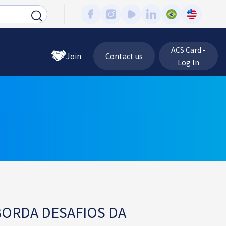
ACS Card -
Join
Contact us
Log In
BORDA DESAFIOS DA