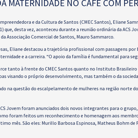
 DA MATERNIDADE NO CAFÉ COM PE
Empreendedora e da Cultura de Santos (CMEC Santos), Eliane Sam
) que, desta vez, aconteceu durante a reunião ordinária da ACS Jo
 da Associação Comercial de Santos, Mauro Sammarco.
s, Eliane destacou a trajetória profissional com passagens por 
ternidade e a carreira. “O apoio da família é fundamental para se
erce tanto à frente do CMEC Santos quanto no Instituto Brasileiro 
soas visando o próprio desenvolvimento, mas também o da socied
tuado na questão do escalpelamento de mulheres na região norte d
 ACS Jovem foram anunciados dois novos integrantes para o grupo
como foram feitos um reconhecimento e homenagem aos membros
timo mês. São eles: Murillo Barbosa Espinosa, Matheus Bohm de 