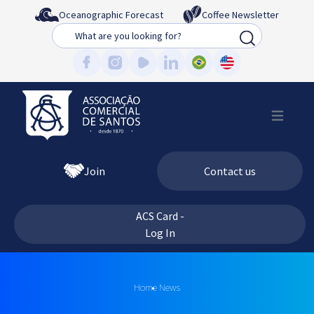
Oceanographic Forecast
Coffee Newsletter
Busca
Join
Contact us
ACS Card -
Log In
Home
News