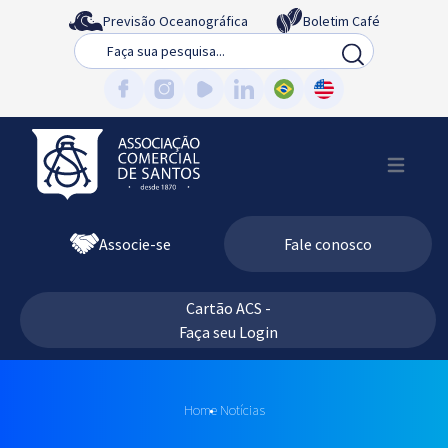
Previsão Oceanográfica
Boletim Café
Busca
Associe-se
Fale conosco
Cartão ACS -
Faça seu Login
Home
Notícias