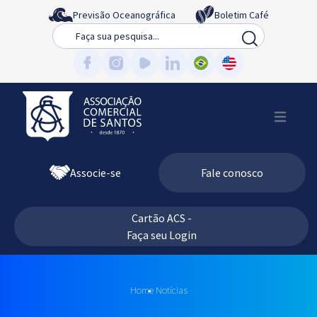
Previsão Oceanográfica
Boletim Café
Busca
Associe-se
Fale conosco
Cartão ACS -
Faça seu Login
Home
Notícias