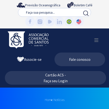
Previsão Oceanográfica
Boletim Café
Busca
Associe-se
Fale conosco
Cartão ACS -
Faça seu Login
Home
Notícias