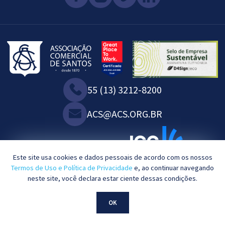
55 (13) 3212-8200
ACS@ACS.ORG.BR
SOMOS ASSOCIADOS À:
Este site usa cookies e dados pessoais de acordo com os nossos
Termos de Uso e Política de Privacidade
e, ao continuar navegando
neste site, você declara estar ciente dessas condições.
2023©. Todos os direitos reservados.
OK
Desenvolvido por
KBRTEC