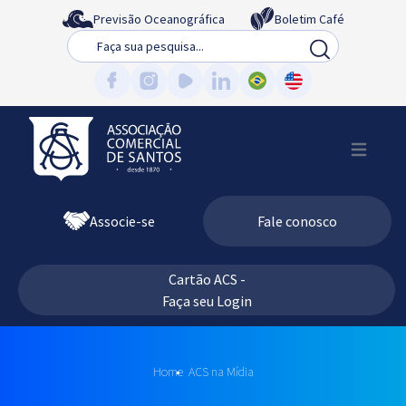
Previsão Oceanográfica
Boletim Café
Busca
Associe-se
Fale conosco
Cartão ACS -
Faça seu Login
Home
ACS na Mídia