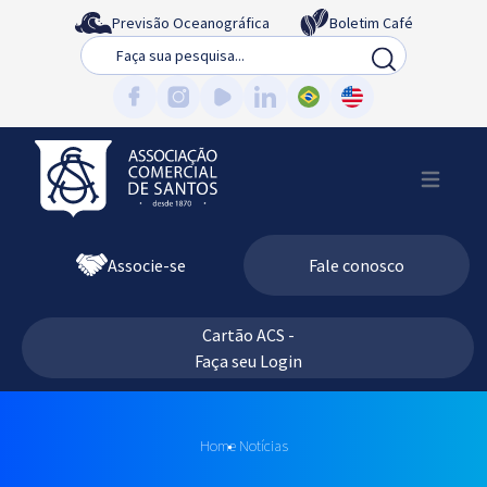
Previsão Oceanográfica
Boletim Café
Busca
Associe-se
Fale conosco
Cartão ACS -
Faça seu Login
Home
Notícias