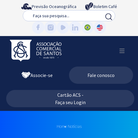
Previsão Oceanográfica
Boletim Café
Busca
Associe-se
Fale conosco
Cartão ACS -
Faça seu Login
Home
Notícias