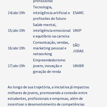
profissional
Tecnologia,
14/abr
19h
inteligência artificial e
ESAMC
profissões do futuro
Saúde mental,
15/abr
19h
inteligência emocional
UNIP
e equilíbrio na carreira
Comunicação, vendas,
SÃO
16/abr
19h
marketing pessoal e
JUDAS
networking
Empreendedorismo
17/abr
19h
jovem, inovação e
UNIBR
geração de renda
Ao longo de sua trajetória, a iniciativa já impactou
milhares de jovens, promovendo a conexão entre
estudantes, profissionais e empresas, além de
incentivar o desenvolvimento de competências