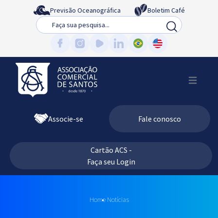
Previsão Oceanográfica
Boletim Café
Busca
Associe-se
Fale conosco
Cartão ACS -
Faça seu Login
Home
Notícias