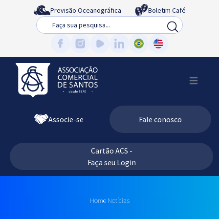
Previsão Oceanográfica
Boletim Café
Busca
Associe-se
Fale conosco
Cartão ACS -
Faça seu Login
Home
Notícias