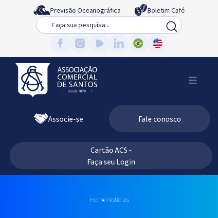
Previsão Oceanográfica
Boletim Café
Busca
Associe-se
Fale conosco
Cartão ACS -
Faça seu Login
Home
Notícias