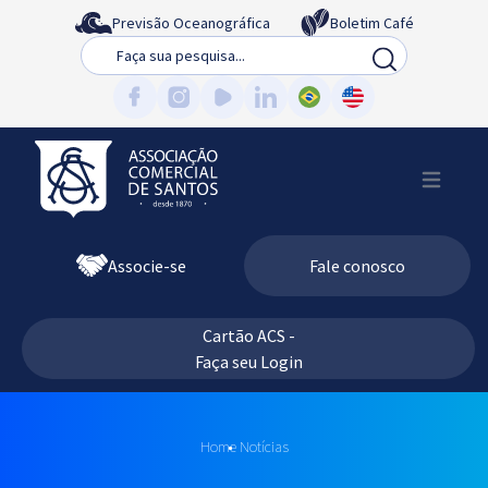
Previsão Oceanográfica
Boletim Café
Busca
Associe-se
Fale conosco
Cartão ACS -
Faça seu Login
Home
Notícias