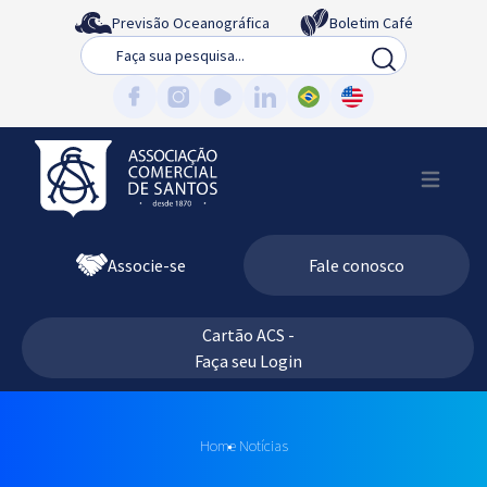
Previsão Oceanográfica
Boletim Café
Busca
Associe-se
Fale conosco
Cartão ACS -
Faça seu Login
Home
Notícias