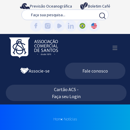
Previsão Oceanográfica
Boletim Café
Busca
Associe-se
Fale conosco
Cartão ACS -
Faça seu Login
Home
Notícias