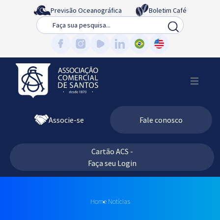
Previsão Oceanográfica
Boletim Café
Busca
Associe-se
Fale conosco
Cartão ACS -
Faça seu Login
Home
Notícias