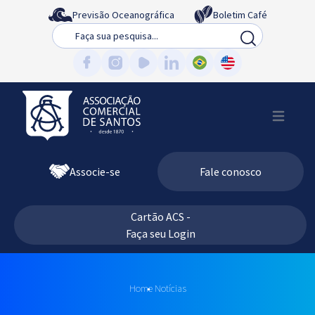
Previsão Oceanográfica
Boletim Café
Busca
Associe-se
Fale conosco
Cartão ACS -
Faça seu Login
Home
Notícias