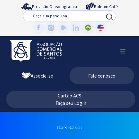
Previsão Oceanográfica
Boletim Café
Busca
Associe-se
Fale conosco
Cartão ACS -
Faça seu Login
Home
Notícias