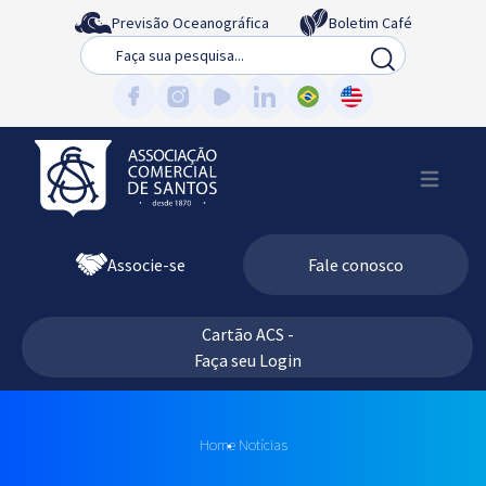
Previsão Oceanográfica
Boletim Café
Busca
Associe-se
Fale conosco
Cartão ACS -
Faça seu Login
Home
Notícias