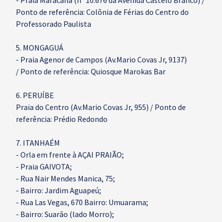
- Praia Maracanã (n° 10.676 da Avenida Castelo Branco) /
Ponto de referência: Colônia de Férias do Centro do
Professorado Paulista
5. MONGAGUÁ
- Praia Agenor de Campos (Av.Mario Covas Jr, 9137)
/ Ponto de referência: Quiosque Marokas Bar
6. PERUÍBE
Praia do Centro (Av.Mario Covas Jr, 955) / Ponto de
referência: Prédio Redondo
7. ITANHAÉM
- Orla em frente à AÇAI PRAIÃO;
- Praia GAIVOTA;
- Rua Nair Mendes Manica, 75;
- Bairro: Jardim Aguapeú;
- Rua Las Vegas, 670 Bairro: Umuarama;
- Bairro: Suarão (lado Morro);