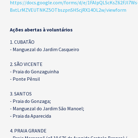
https://docs.google.com/forms/d/e/1FAIpQLScKsZ62FJl7Ws
BxtLrMZVEUTNKZ5OTbszpnSHScjRX14OL2w/viewform
Ações abertas à voluntários
CUBATÃO
- Manguezal do Jardim Casqueiro
2. SÃO VICENTE
- Praia do Gonzaguinha
- Ponte Pênsil
3. SANTOS
- Praia do Gonzaga;
- Manguezal do Jardim São Manoel;
- Praia da Aparecida
4. PRAIA GRANDE