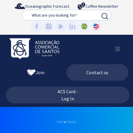
Oceanographic Forecast
Coffee Newsletter
Busca
Join
Contact us
ACS Card -
Log In
Home
News