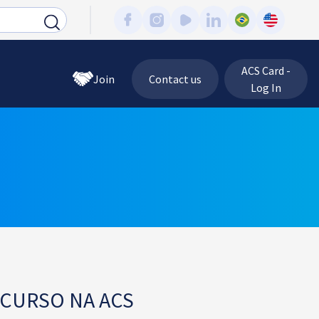
ACS Card -
Join
Contact us
Log In
 CURSO NA ACS