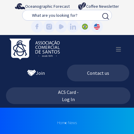
Oceanographic Forecast
Coffee Newsletter
Busca
Join
Contact us
ACS Card -
Log In
Home
News