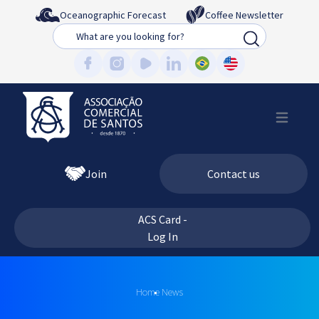
Oceanographic Forecast
Coffee Newsletter
Busca
Join
Contact us
ACS Card -
Log In
Home
News