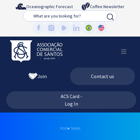
Oceanographic Forecast
Coffee Newsletter
Busca
Join
Contact us
ACS Card -
Log In
Home
News