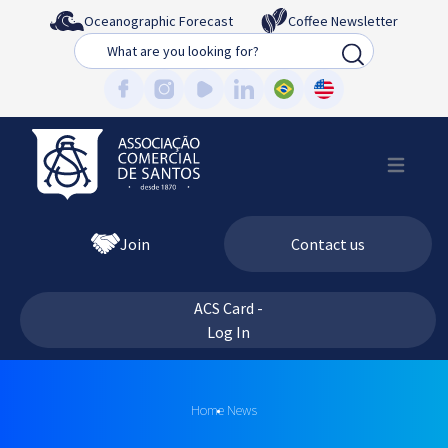
Oceanographic Forecast
Coffee Newsletter
Busca
Join
Contact us
ACS Card -
Log In
Home
News