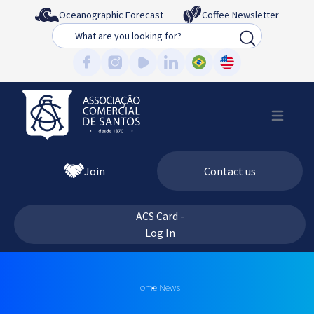
Oceanographic Forecast
Coffee Newsletter
Busca
Join
Contact us
ACS Card -
Log In
Home
News