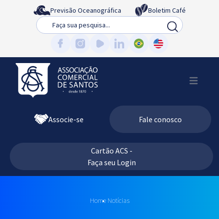
Previsão Oceanográfica
Boletim Café
Busca
Associe-se
Fale conosco
Cartão ACS -
Faça seu Login
Home
Notícias