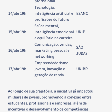
profissional
Tecnologia,
14/abr
19h
inteligência artificial e
ESAMC
profissões do futuro
Saúde mental,
15/abr
19h
inteligência emocional
UNIP
e equilíbrio na carreira
Comunicação, vendas,
SÃO
16/abr
19h
marketing pessoal e
JUDAS
networking
Empreendedorismo
17/abr
19h
jovem, inovação e
UNIBR
geração de renda
Ao longo de sua trajetória, a iniciativa já impactou
milhares de jovens, promovendo a conexão entre
estudantes, profissionais e empresas, além de
incentivar o desenvolvimento de competências