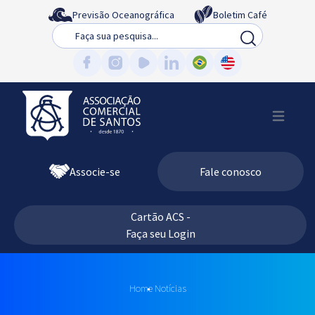
Previsão Oceanográfica
Boletim Café
Busca
Associe-se
Fale conosco
Cartão ACS -
Faça seu Login
Home
Notícias