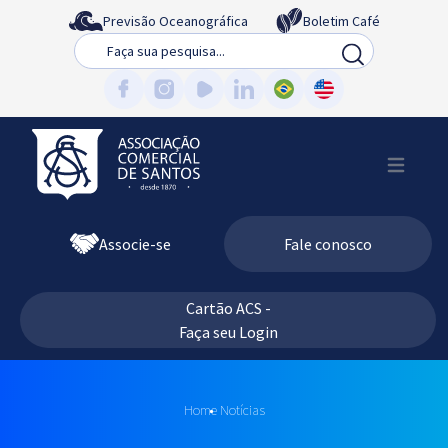
Previsão Oceanográfica
Boletim Café
Busca
Associe-se
Fale conosco
Cartão ACS -
Faça seu Login
Home
Notícias