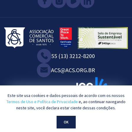
55 (13) 3212-8200
ACS@ACS.ORG.BR
SOMOS ASSOCIADOS À:
Este site usa cookies e dados pessoais de acordo com os nossos
Termos de Uso e Política de Privacidade
e, ao continuar navegando
neste site, você declara estar ciente dessas condições.
2023©. Todos os direitos reservados.
OK
Desenvolvido por
KBRTEC