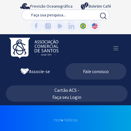
Previsão Oceanográfica
Boletim Café
Busca
Associe-se
Fale conosco
Cartão ACS -
Faça seu Login
Home
Notícias