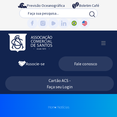
Previsão Oceanográfica
Boletim Café
Busca
Associe-se
Fale conosco
Cartão ACS -
Faça seu Login
Home
Notícias