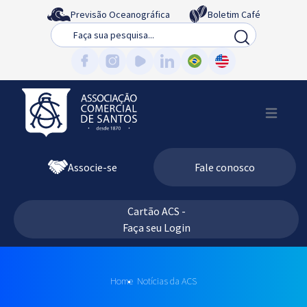
Previsão Oceanográfica
Boletim Café
Busca
Associe-se
Fale conosco
Cartão ACS -
Faça seu Login
Home
Notícias da ACS