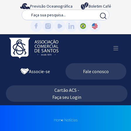
Previsão Oceanográfica
Boletim Café
Busca
Associe-se
Fale conosco
Cartão ACS -
Faça seu Login
Home
Notícias