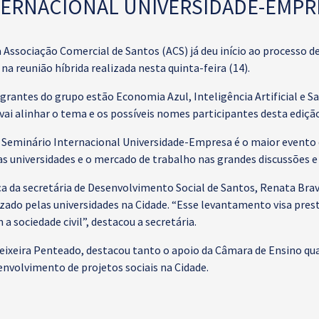
TERNACIONAL UNIVERSIDADE-EMPR
 Associação Comercial de Santos (ACS) já deu início ao processo d
a reunião híbrida realizada nesta quinta-feira (14).
rantes do grupo estão Economia Azul, Inteligência Artificial e Saú
ai alinhar o tema e os possíveis nomes participantes desta ediçã
Seminário Internacional Universidade-Empresa é o maior evento 
s universidades e o mercado de trabalho nas grandes discussões e 
a da secretária de Desenvolvimento Social de Santos, Renata Brav
zado pelas universidades na Cidade. “Esse levantamento visa pre
 sociedade civil”, destacou a secretária.
Teixeira Penteado, destacou tanto o apoio da Câmara de Ensino qu
envolvimento de projetos sociais na Cidade.